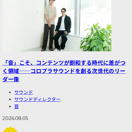
「音」こそ、コンテンツが飽和する時代に差がつ
く領域──コロプラサウンドを創る次世代のリー
ダー像
サウンド
サウンドディレクター
音
2026.08.05