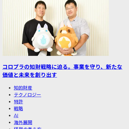
コロプラの知財戦略に迫る。事業を守り、新たな
価値と未来を創り出す
知的財産
テクノロジー
特許
戦略
AI
海外展開