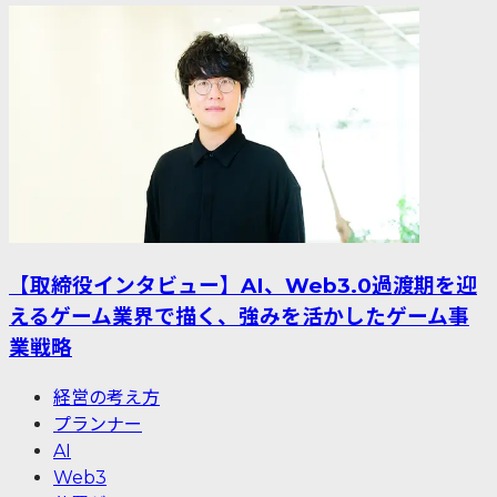
【取締役インタビュー】AI、Web3.0過渡期を迎
えるゲーム業界で描く、強みを活かしたゲーム事
業戦略
経営の考え方
プランナー
AI
Web3