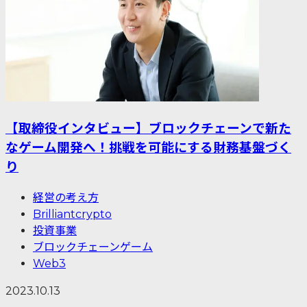
【取締役インタビュー】ブロックチェーンで新た
なゲーム開発へ！挑戦を可能にする財務基盤づく
り
経営の考え方
Brilliantcrypto
投資事業
ブロックチェーンゲーム
Web3
2023.10.13