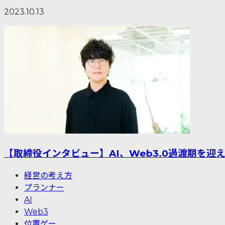
2023.10.13
【取締役インタビュー】AI、Web3.0過渡期を
経営の考え方
プランナー
AI
Web3
位置ゲー