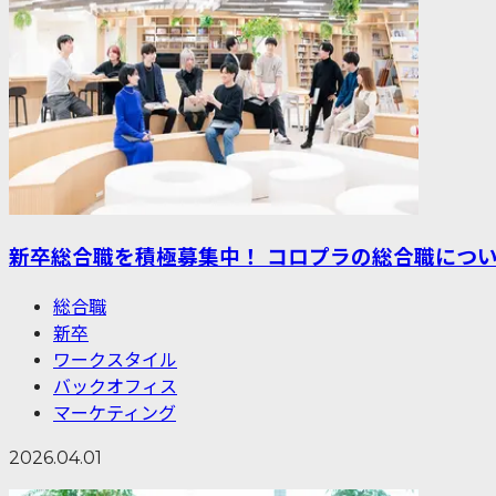
新卒総合職を積極募集中！ コロプラの総合職につ
総合職
新卒
ワークスタイル
バックオフィス
マーケティング
2026.04.01