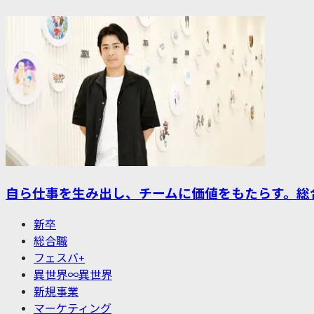
自ら仕事を生み出し、チームに価値をもたらす。総
新卒
総合職
フェスバ+
異世界∞異世界
新規事業
マーケティング