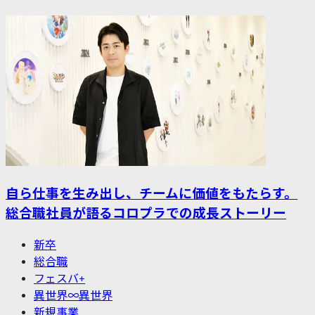
自ら仕事を生み出し、チームに価値をもたらす。
総合職社員が語るコロプラでの成長ストーリー
新卒
総合職
フェスバ+
異世界∞異世界
新規事業