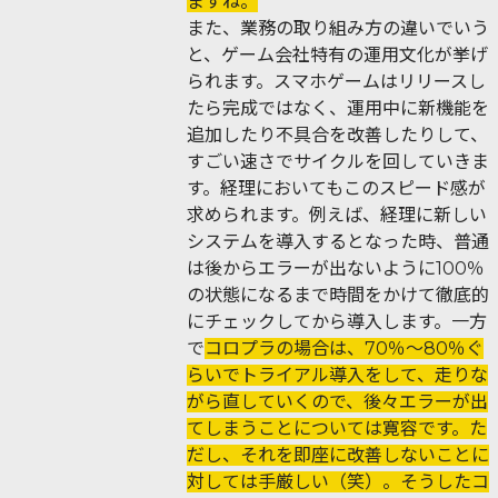
ますね。
また、業務の取り組み方の違いでいう
と、ゲーム会社特有の運用文化が挙げ
られます。スマホゲームはリリースし
たら完成ではなく、運用中に新機能を
追加したり不具合を改善したりして、
すごい速さでサイクルを回していきま
す。経理においてもこのスピード感が
求められます。例えば、経理に新しい
システムを導入するとなった時、普通
は後からエラーが出ないように100％
の状態になるまで時間をかけて徹底的
にチェックしてから導入します。一方
で
コロプラの場合は、70％〜80％ぐ
らいでトライアル導入をして、走りな
がら直していくので、後々エラーが出
てしまうことについては寛容です。た
だし、それを即座に改善しないことに
対しては手厳しい（笑）。そうしたコ