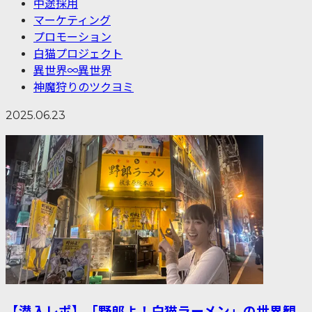
中途採用
マーケティング
プロモーション
白猫プロジェクト
異世界∞異世界
神魔狩りのツクヨミ
2025.06.23
【潜入レポ】「野郎よ！白猫ラーメン」の世界観