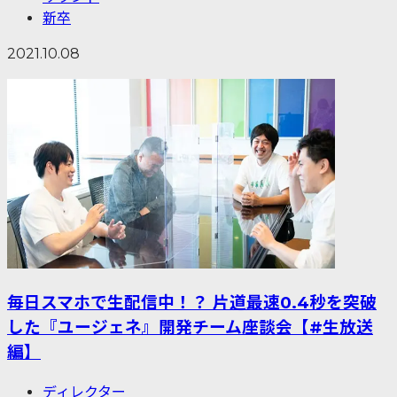
新卒
2021.10.08
毎日スマホで生配信中！？ 片道最速0.4秒を突破
した『ユージェネ』開発チーム座談会【#生放送
編】
ディレクター