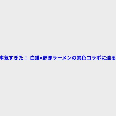
本気すぎた！ 白猫×野郎ラーメンの異色コラボに迫