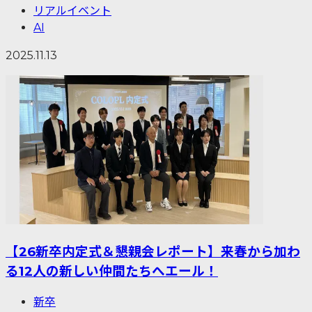
リアルイベント
AI
2025.11.13
【26新卒内定式＆懇親会レポート】来春から加わ
る12人の新しい仲間たちへエール！
新卒