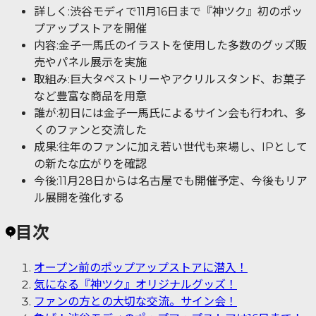
詳しく:渋谷モディで11月16日まで『神ツク』初のポッ
プアップストアを開催
内容:金子一馬氏のイラストを使用した多数のグッズ販
売やパネル展示を実施
取組み:巨大タペストリーやアクリルスタンド、お菓子
など豊富な商品を用意
誰が:初日には金子一馬氏によるサイン会も行われ、多
くのファンと交流した
成果:往年のファンに加え若い世代も来場し、IPとして
の新たな広がりを確認
今後:11月28日からは名古屋でも開催予定、今後もリア
ル展開を強化する
目次
オープン前のポップアップストアに潜入！
気になる『神ツク』オリジナルグッズ！
ファンの方との大切な交流。サイン会！