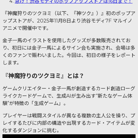
急げ！渋谷モディのポップアップストアは16日まで！
『神魔狩りのツクヨミ（以下、『神ツク』）』初のポップア
ップストアが、2025年11月8日より渋谷モディ7F マルイノ
アニメで開催中です。
金子一馬のイラストを使用したグッズが多数販売されてお
り、初日には金子一馬によるサイン会も実施され、会場は多
くのファンで賑わいました。今回は、初日の様子をレポート
します。
『神魔狩りのツクヨミ』とは？
ゲームクリエイター・金子一馬が創造するカード創造ローグ
ライクカードゲームで、生成AIが生み出す“新たなゲーム体
験”が特徴の「生成ゲーム」。
プレイヤーは戦闘スタイルが異なる複数の主人公を操り、プ
レイするたびに内部の構造や出現するカード・アイテムが変
化するダンジョンに挑む。