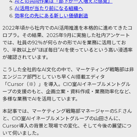
AIとの共同作業は「部下が一人増えた感覚」
AI活用が当たり前になる組織へ
効率化の先にある新しい価値創造
2022年頃から社内でのAI活用推進を本格的に進めてきたコ
ロプラ。その結果、2025年9月に実施した社内アンケート
では、社員の92％が何らかの形でAIを業務に活用してお
り、半数以上が“ほぼ毎日”AIを使っているという高い浸透率
が確認されています。
こうした全社的なAI文化の中で、マーケティング戦略部は非
エンジニア部門としていち早くAI搭載エディタ
「Cursor（※）」を導入。CIO室AIイネーブルメントグル
ープの支援のもと、企画立案・資料作成・業務効率化など、
多様な業務でAIを活用しています。
本記事では、マーケティング戦略部マネージャーのS.F.さん
と、CIO室AIイネーブルメントグループの山田さんに、
Cursor導入の背景と現場での変化、そして今後の展望につ
いて伺いました。