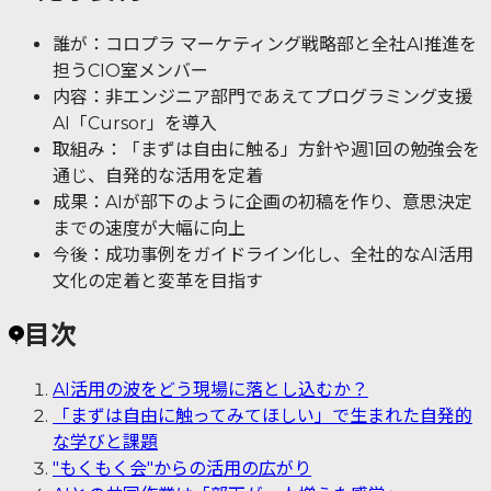
誰が：コロプラ マーケティング戦略部と全社AI推進を
担うCIO室メンバー
内容：非エンジニア部門であえてプログラミング支援
AI「Cursor」を導入
取組み：「まずは自由に触る」方針や週1回の勉強会を
通じ、自発的な活用を定着
成果：AIが部下のように企画の初稿を作り、意思決定
までの速度が大幅に向上
今後：成功事例をガイドライン化し、全社的なAI活用
文化の定着と変革を目指す
目次
AI活用の波をどう現場に落とし込むか？
「まずは自由に触ってみてほしい」で生まれた自発的
な学びと課題
"もくもく会"からの活用の広がり