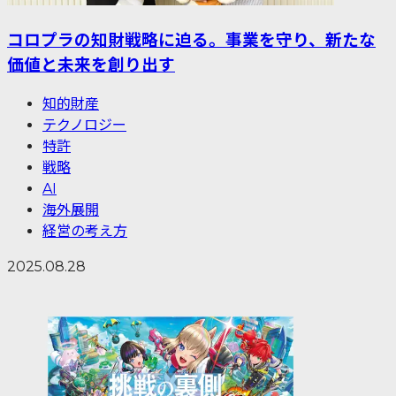
コロプラの知財戦略に迫る。事業を守り、新たな
価値と未来を創り出す
知的財産
テクノロジー
特許
戦略
AI
海外展開
経営の考え方
2025.08.28