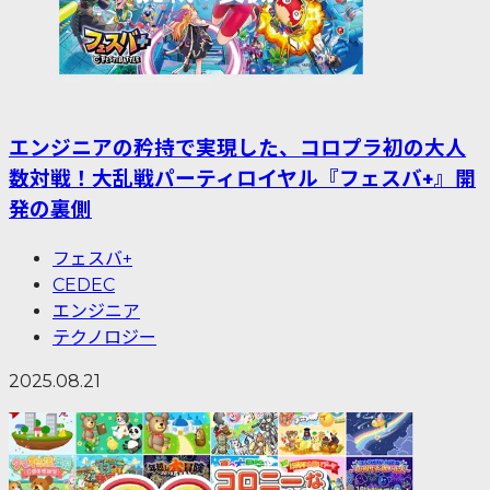
エンジニアの矜持で実現した、コロプラ初の大人
数対戦！大乱戦パーティロイヤル『フェスバ+』開
発の裏側
フェスバ+
CEDEC
エンジニア
テクノロジー
2025.08.21