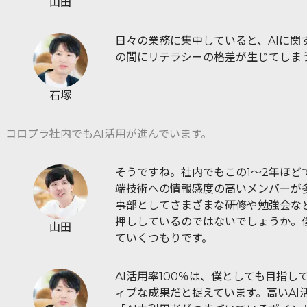
山田
日々の業務に集中していると、AIに関
の間にリテラシーの格差が生じてしま
石塚
コロプラ社内でもAI活用が進んでいます。
そうですね。社内でもこの1〜2年ほどで
端技術への情報感度の高いメンバーが
事部としてさまざまな研修や勉強会など
押ししているのではないでしょうか。僕
山田
ていくつもりです。
AI活用率100％は、僕としても目指
ィブな成果だと捉えています。高いAI