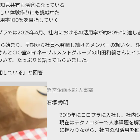
知見共有も活発になっている
新しい体験作りにも挑戦中だ
用率100％を目指していく
ラでは2025年4月、社内におけるAI活用率が約80％*に達し
年頃から始まり、早期から社員へ啓蒙し続けるメンバーの想いや
さんとCIO室AIイネーブルメントグループの山田和毅さんにイ
ついて、たっぷりと語ってもらいました。
活用している」と回答
経営企画本部 人事部
石塚 秀明
2019年にコロプラに入社し、社
現在はテクノロジーで人事課題を解決
に携わりながら、社内のAI活用を