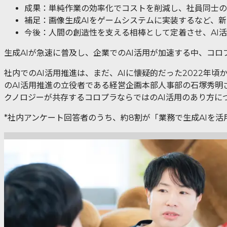
成果：単純作業の効率化でコストを削減し、社員同士の
補足：画像生成AIをゲームシステムに実装するなど、
今後：人間の創造性を支える相棒として定着させ、AI活
生成AIが急速に普及し、企業でのAI活用が加速する中、コロプ
社内でのAI活用推進は、まだ、AIに懐疑的だった2022
のAI活用推進の立役者である経営企画本部人事部の石塚秀明
クノロジーが共存するコロプラならではのAI活用のあり方に
*社内アンケート回答者のうち、約8割が「業務で生成AIを