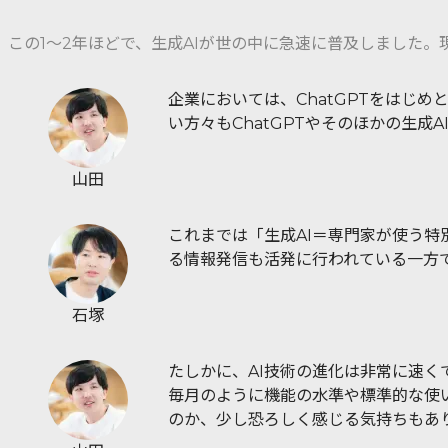
この1～2年ほどで、生成AIが世の中に急速に普及しました
企業においては、ChatGPTをはじ
い方々もChatGPTやそのほかの生成
山田
これまでは「生成AI＝専門家が使う特
る情報発信も活発に行われている一方
石塚
たしかに、AI技術の進化は非常に速く
毎月のように機能の水準や標準的な使
のか、少し恐ろしく感じる気持ちもあ