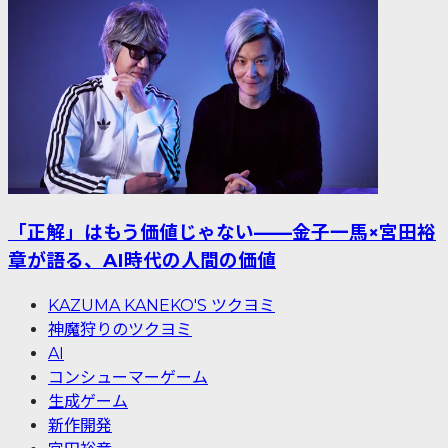
「正解」はもう価値じゃない——金子一馬×宮田裕
章が語る、AI時代の人間の価値
KAZUMA KANEKO'S ツクヨミ
神魔狩りのツクヨミ
AI
コンシューマーゲーム
生成ゲーム
新作開発