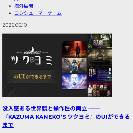
海外展開
コンシューマーゲーム
2026.06.10
没入感ある世界観と操作性の両立 ——
『KAZUMA KANEKO’S ツクヨミ』のUIができる
まで