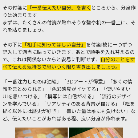
その付箋に
「一番伝えたい自分」を書く
ところから、分身作
りは始まります。
まずは、たくさんの付箋が貼れそうな壁や机の一番上に、そ
れを貼りましょう。
その下に
「相手に知ってほしい自分」
を付箋1枚に一つずつ
記入して適当に貼っていきます。あとで順番を入れ替えるの
で、これは関係ないからと安易に判断せず、
自分のことをす
べて伝える気持ちで思いつく限り書き出しましょう。
「一番注力したのは油絵」「3Dアートが得意」「多くの情
報をまとめられる」「色彩感覚がイケてる」「使いやすい
UIを思いつける」「模写には自信がある」「流行のデザイ
ンを学んでいる」「リアリティのある背景が描ける」「絵を
描く以外には歴史が好き」「書いた量は誰にも負けない」な
ど、伝えたいことがあればある程、良い分身が作れます。