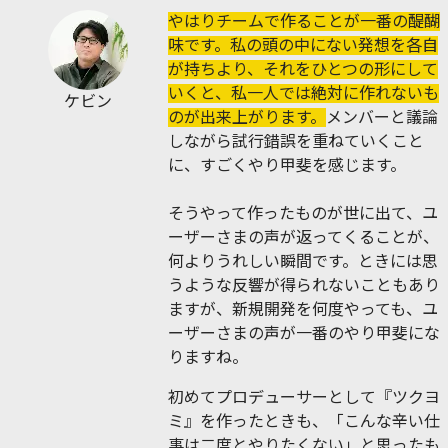
やはりチームで作ることが一番の醍醐
味です。私の頭の中にない発想を各自
が持ちより、それをひとつの形にして
いくと、私一人では絶対に作れないも
ケビン
のが出来上がります。
メンバーと議論
しながら試行錯誤を重ねていくこと
に、すごくやり甲斐を感じます。
そうやって作ったものが世に出て、ユ
ーザーさまの声が返ってくることが、
何よりうれしい瞬間です。ときには思
うような反響が得られないこともあり
ますが、新規開発を何度やっても、ユ
ーザーさまの声が一番のやり甲斐にな
りますね。
初めてプロデューサーとして『ツクヨ
ミ』を作ったときも、「こんな辛い仕
事は二度とやりたくない」と思ったも