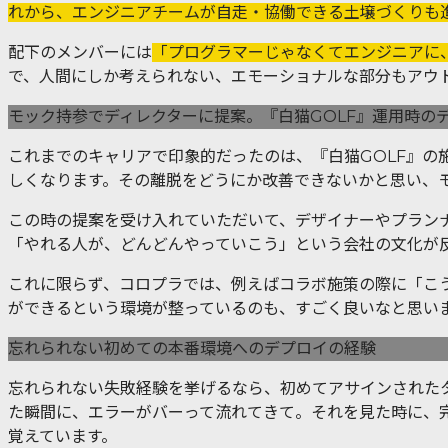
れから、エンジニアチームが自走・協働できる土壌づくりも
配下のメンバーには
「プログラマーじゃなくてエンジニアに
で、人間にしか考えられない、エモーショナルな部分もアウ
モック持参でディレクターに提案。『白猫GOLF』運用時の
これまでのキャリアで印象的だったのは、『白猫GOLF』
しくなります。その離脱をどうにか改善できないかと思い、
この時の提案を受け入れていただいて、デザイナーやプラン
「やれる人が、どんどんやっていこう」という会社の文化が
これに限らず、コロプラでは、例えばコラボ施策の際に「こ
ができるという環境が整っているのも、すごく良いなと思い
忘れられない初めての本番環境へのデプロイの経験
忘れられない失敗経験を挙げるなら、初めてアサインされた
た瞬間に、エラーがバーって流れてきて。それを見た時に、
覚えています。