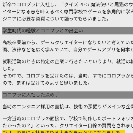
新卒でコロプラに入社し、『クイズRPG 魔法使いと黒猫の
イターになる志を叶えるべく専門学校でゲームを多角的に学
ジニアに必要な資質について語ってもらいました。
学生時代の経験とコロプラとの出会い
高校卒業前から、ゲームクリエイターになりたいと考えてい
画、法律などを広く学んでいて、自分でゲームアプリを何本
就職活動のときは特定の企業に行きたいというより、就活の
した。
その中で、コロプラを受けたのは、当時、すでにコロプラか
ので、まずは受けてみようと思いました。
コロプラに入社した決め手
当時のエンジニア採用の面接は、技術の深掘りがメインな企
一方当時のコロプラの面接で、学校で制作したポートフォリ
たかったの？」といった、クリエイター目線の質問をされま
受け、のちに入社を決める大きなきっかけになりました。