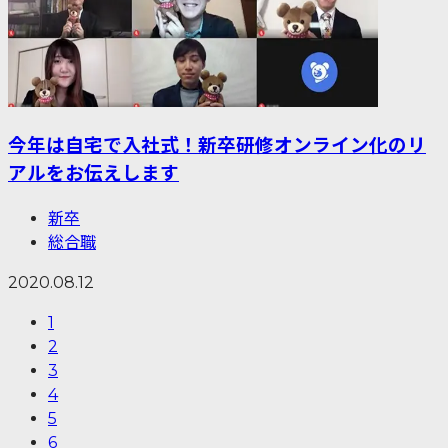
今年は自宅で入社式！新卒研修オンライン化のリ
アルをお伝えします
新卒
総合職
2020.08.12
1
2
3
4
5
6