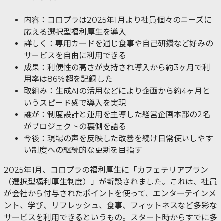
内容：コロプラは2025年1月より社員個々のニーズに
応える選択型福利厚生を導入
詳しく：専用カードを通じ食事や自己研鑽など好みの
サービスを自由に利用できる
成果：利便性の高さが支持され導入から約3ヶ月で利
用率は86％超を記録した
取組み：生成AIの活用などにより企画から約4ヶ月と
いうスピード感で導入を実現
誰が：制度設計と運用を主導した経営企画本部の2名
がプロジェクトの裏側を語る
今後：現場の声を反映した改善を続け日常使いしやす
い制度への継続的な更新を目指す
2025年1月、コロプラの福利厚生に「カフェテリアプラン
（選択型福利厚生制度）」が新設されました。これは、社員
が会社から付与されたポイントを使って、エンターテインメ
ント、学び、リフレッシュ、食事、フィットネスなど多彩な
サービスを利用できるというもの。スタート時からすでに多