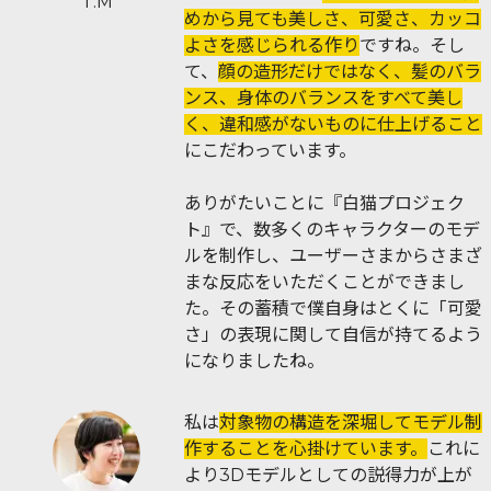
T.M
めから見ても美しさ、可愛さ、カッコ
よさを感じられる作り
ですね。そし
て、
顔の造形だけではなく、髪のバラ
ンス、身体のバランスをすべて美し
く、違和感がないものに仕上げること
にこだわっています。
ありがたいことに『白猫プロジェク
ト』で、数多くのキャラクターのモデ
ルを制作し、ユーザーさまからさまざ
まな反応をいただくことができまし
た。その蓄積で僕自身はとくに「可愛
さ」の表現に関して自信が持てるよう
になりましたね。
私は
対象物の構造を深堀してモデル制
作することを心掛けています。
これに
より3Dモデルとしての説得力が上が