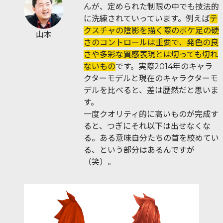
んが、定められた制限の中でも技法的
に洗練されていっています。例えば
テ
クスチャの陰影を描く際のボケ足の硬
山本
さのコントロールは重要で、発色の良
さや多彩な質感表現とは切っても切れ
ないもの
です。実際2014年のキャラ
クターモデルと現在のキャラクターモ
デルを比べると、差は歴然だと思いま
す。
一度クオリティ的に高いものが完成す
ると、つぎにそれ以下は出せなくな
る。ある意味自分たちの首を絞めてい
る、という部分はあるんですが
（笑）。